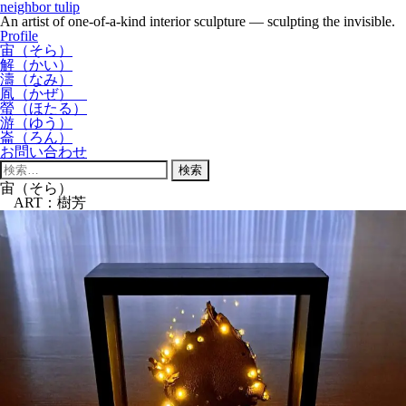
neighbor tulip
An artist of one-of-a-kind interior sculpture — sculpting the invisible.
Profile
宙（そら）
解（かい）
濤（なみ）
凮（かぜ）
螢（ほたる）
游（ゆう）
崙（ろん）
お問い合わせ
検
索:
宙（そら）
ART：樹芳