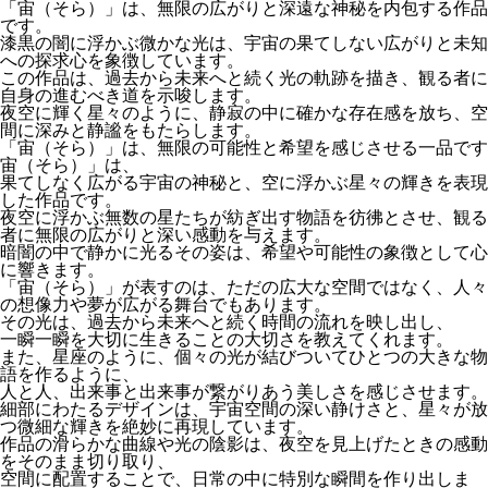
「宙（そら）」は、無限の広がりと深遠な神秘を内包する作品
です。
漆黒の闇に浮かぶ微かな光は、宇宙の果てしない広がりと未知
への探求心を象徴しています。
この作品は、過去から未来へと続く光の軌跡を描き、観る者に
自身の進むべき道を示唆します。
夜空に輝く星々のように、静寂の中に確かな存在感を放ち、空
間に深みと静謐をもたらします。
「宙（そら）」は、無限の可能性と希望を感じさせる一品です
宙（そら）」は、
果てしなく広がる宇宙の神秘と、空に浮かぶ星々の輝きを表現
した作品です。
夜空に浮かぶ無数の星たちが紡ぎ出す物語を彷彿とさせ、観る
者に無限の広がりと深い感動を与えます。
暗闇の中で静かに光るその姿は、希望や可能性の象徴として心
に響きます。
「宙（そら）」が表すのは、ただの広大な空間ではなく、人々
の想像力や夢が広がる舞台でもあります。
その光は、過去から未来へと続く時間の流れを映し出し、
一瞬一瞬を大切に生きることの大切さを教えてくれます。
また、星座のように、個々の光が結びついてひとつの大きな物
語を作るように、
人と人、出来事と出来事が繋がりあう美しさを感じさせます。
細部にわたるデザインは、宇宙空間の深い静けさと、星々が放
つ微細な輝きを絶妙に再現しています。
作品の滑らかな曲線や光の陰影は、夜空を見上げたときの感動
をそのまま切り取り、
空間に配置することで、日常の中に特別な瞬間を作り出しま