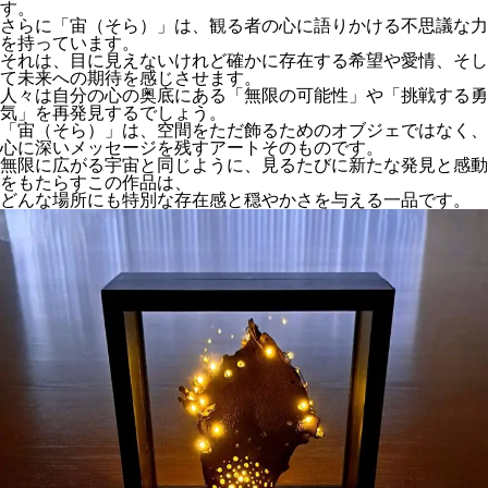
す。
さらに「宙（そら）」は、観る者の心に語りかける不思議な力
を持っています。
それは、目に見えないけれど確かに存在する希望や愛情、そし
て未来への期待を感じさせます。
人々は自分の心の奥底にある「無限の可能性」や「挑戦する勇
気」を再発見するでしょう。
「宙（そら）」は、空間をただ飾るためのオブジェではなく、
心に深いメッセージを残すアートそのものです。
無限に広がる宇宙と同じように、見るたびに新たな発見と感動
をもたらすこの作品は、
どんな場所にも特別な存在感と穏やかさを与える一品です。